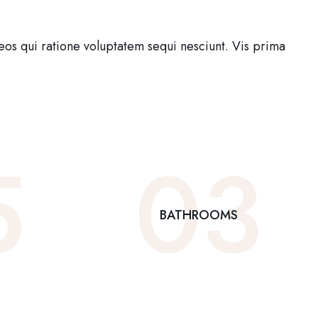
eos qui ratione voluptatem sequi nesciunt. Vis prima
5
0
3
BATHROOMS