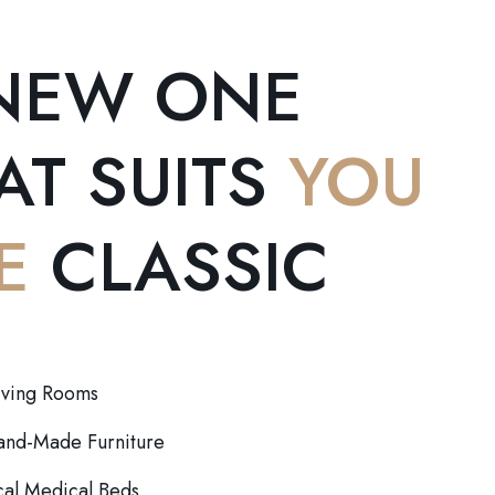
NEW ONE
AT SUITS
YOU
E
CLASSIC
iving Rooms
Hand-Made Furniture
al Medical Beds