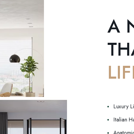
A 
TH
LIF
Luxury L
Italian 
Anatomic